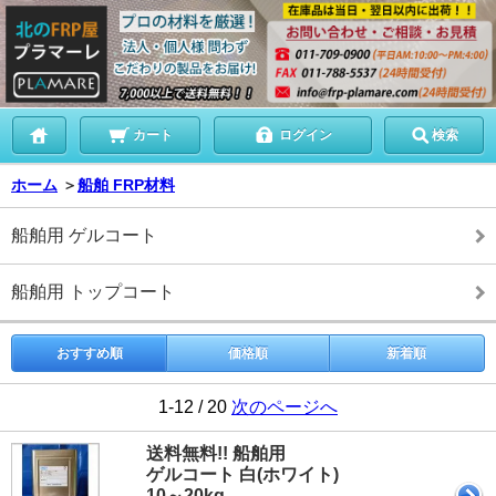
カート
ログイン
検索
ホーム
＞
船舶 FRP材料
船舶用 ゲルコート
船舶用 トップコート
おすすめ順
価格順
新着順
1-12 / 20
次のページへ
送料無料!! 船舶用
ゲルコート 白(ホワイト)
10～20kg