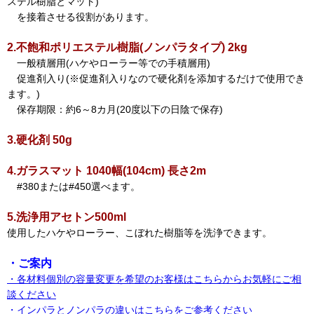
ステル樹脂とマット)
を接着させる役割があります。
2.不飽和ポリエステル樹脂(ノンパラタイプ) 2kg
一般積層用(ハケやローラー等での手積層用)
促進剤入り(※促進剤入りなので硬化剤を添加するだけで使用でき
ます。)
保存期限：約6～8カ月(20度以下の日陰で保存)
3.硬化剤 50g
4.ガラスマット 1040幅(104cm) 長さ2m
#380または#450選べます。
5.洗浄用アセトン500ml
使用したハケやローラー、こぼれた樹脂等を洗浄できます。
・ご案内
・各材料個別の容量変更を希望のお客様はこちらからお気軽にご相
談ください
・インパラとノンパラの違いはこちらをご参考ください