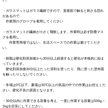
・ガラスマットはガラス繊維ですので、直接肌で触ると刺さる恐れ
があるので、
作業用のグローブを着用してください
・ガラスマットの繊維が小さく飛散します。作業時は必ず防塵マス
クを着用し、
作業専用場ではない、生活スペースでの作業は避けてくださ
い。
・樹脂は硬化剤添加後から30分以上経過すると硬化が本格的に始ま
っていきます。
硬化剤添加後30分以上たった溶剤を塗ったり、既に塗った塗布面
を触ったりしないでください。
・冬場は0℃以下、夏場は30℃以上の気温の中での作業はお控えくだ
さい。硬化不良の原因となります。
・30分以内に作業できる容量を考え、一度に作業する容量は500g～
1kgを目安にしてください。