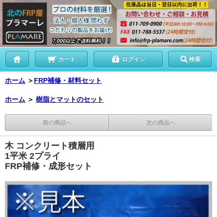
カート
ログイン
検索
ホーム
＞
FRP補修・材料セット
ホーム
＞
樹脂とマットのセット
前の商品へ
次の商品へ
木 コンクリート積層用
1平米 2プライ
FRP補修・成形セット