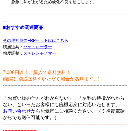
急激に熱が上がるため硬化不良を起こします。
-------------------------------------------------------------------------------------
---
■おすすめ関連商品
その他容量のFRPセットははこちら
積層道具：
ハケ・ローラー
粘度調整：
スチレンモノマー
7,000円以上ご購入で送料無料！！
(離島は別途送料をいただく場合があります。)
-------------------------------------------------------------------------------------
---
「お買い物の仕方がわからない」、「材料の特徴がわから
ない」といったお客様にも臨機応変に対応いたします。
お問い合わせ
からお気軽にご相談ください。（※携帯電話
からでも送信可能です。）
-------------------------------------------------------------------------------------
-----------------------