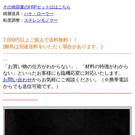
その他容量のFRPセットははこちら
積層道具：
ハケ・ローラー
粘度調整：
スチレンモノマー
7,000円以上ご購入で送料無料！！
(離島は別途送料をいただく場合があります。)
-------------------------------------------------------------------------------------
---
「お買い物の仕方がわからない」、「材料の特徴がわから
ない」といったお客様にも臨機応変に対応いたします。
お問い合わせ
からお気軽にご相談ください。（※携帯電話
からでも送信可能です。）
-------------------------------------------------------------------------------------
-----------------------