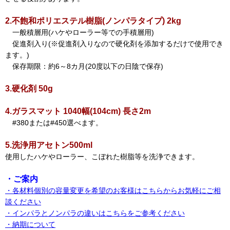
2.不飽和ポリエステル樹脂(ノンパラタイプ) 2kg
一般積層用(ハケやローラー等での手積層用)
促進剤入り(※促進剤入りなので硬化剤を添加するだけで使用でき
ます。)
保存期限：約6～8カ月(20度以下の日陰で保存)
3.硬化剤 50g
4.ガラスマット 1040幅(104cm) 長さ2m
#380または#450選べます。
5.洗浄用アセトン500ml
使用したハケやローラー、こぼれた樹脂等を洗浄できます。
・ご案内
・各材料個別の容量変更を希望のお客様はこちらからお気軽にご相
談ください
・インパラとノンパラの違いはこちらをご参考ください
・納期について