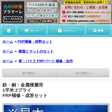
カート
ログイン
検索
ホーム
＞
FRP補修・材料セット
ホーム
＞
樹脂とマットのセット
ホーム
＞
車・バイク FRPパーツ 補修・自作
前の商品へ
次の商品へ
鉄・銅・金属積層用
1平米 2プライ
FRP補修・成形セット