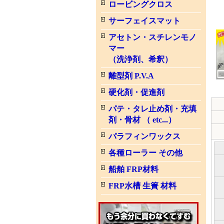
ロービングクロス
サーフェイスマット
アセトン・スチレンモノ
マー
（洗浄剤、希釈）
離型剤 P.V.A
硬化剤・促進剤
パテ・タレ止め剤・充填
剤・骨材 （ etc...）
パラフィンワックス
各種ローラー その他
船舶 FRP材料
FRP水槽 生簀 材料