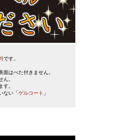
料
です。
表面はべた付きません。
ません。
ます。
いない「
ゲルコート
」