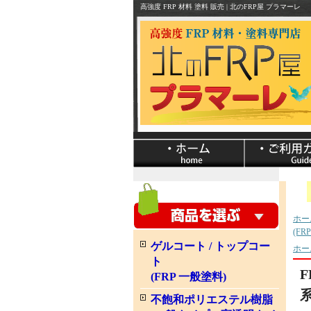
高強度 FRP 材料 塗料 販売 | 北のFRP屋 プラマーレ
ホー
(FR
ゲルコート / トップコー
ホー
ト
(FRP 一般塗料)
系
不飽和ポリエステル樹脂