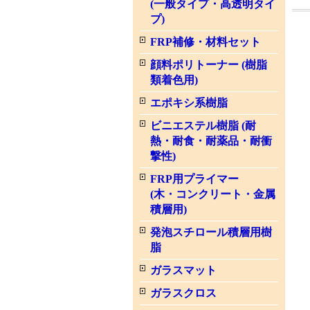
(一般タイプ・高透明タイ
プ)
FRP補修・材料セット
顔料ポリトーナー (樹脂
類着色用)
エポキシ系樹脂
ビニエステル樹脂 (耐
熱・耐食・耐薬品・耐衝
撃性)
FRP用プライマー
(木・コンクリート・金属
積層用)
発泡スチロール積層用樹
脂
ガラスマット
ガラスクロス