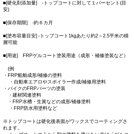
■[硬化剤添加量] -トップコートに対して１パーセント(目
安)
■[保存期限] -約６カ月
■[塗布容量目安] -トップコート1kgあたり約2～2.5平米の積
層可能
■[用途] FRPゲルコート塗装用途（成形・補修塗装など）
(例
・FRP船舶成形/補修の塗料
・自動車エアロやスポイラー作成/補修用塗料
・バイクのFRPパーツの塗装
・建材関連塗料
・FRP水槽・生簀などの成形/補修塗料
・FRP防水用塗料など
※トップコートは硬化後表面がワックスでコーティングさ
れます。