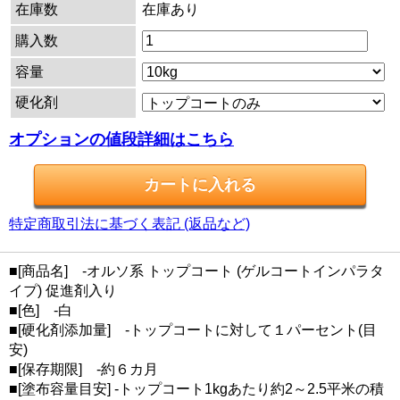
在庫数
在庫あり
購入数
容量
硬化剤
オプションの値段詳細はこちら
特定商取引法に基づく表記 (返品など)
■[商品名] -オルソ系 トップコート (ゲルコートインパラタ
イプ) 促進剤入り
■[色] -白
■[硬化剤添加量] -トップコートに対して１パーセント(目
安)
■[保存期限] -約６カ月
■[塗布容量目安] -トップコート1kgあたり約2～2.5平米の積