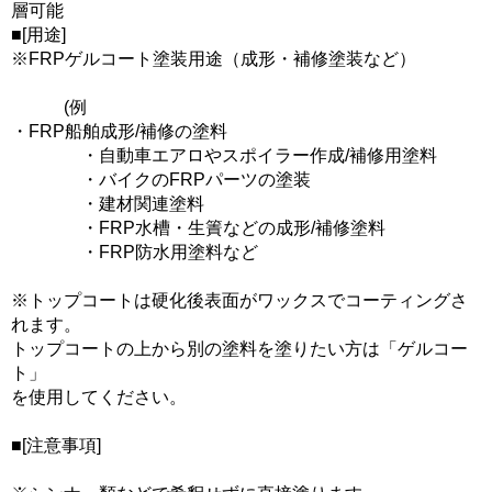
層可能
■[用途]
※FRPゲルコート塗装用途（成形・補修塗装など）
(例
・FRP船舶成形/補修の塗料
・自動車エアロやスポイラー作成/補修用塗料
・バイクのFRPパーツの塗装
・建材関連塗料
・FRP水槽・生簀などの成形/補修塗料
・FRP防水用塗料など
※トップコートは硬化後表面がワックスでコーティングさ
れます。
トップコートの上から別の塗料を塗りたい方は「ゲルコー
ト」
を使用してください。
■[注意事項]