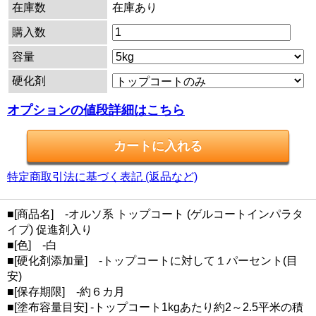
在庫数
在庫あり
購入数
容量
硬化剤
オプションの値段詳細はこちら
特定商取引法に基づく表記 (返品など)
■[商品名] -オルソ系 トップコート (ゲルコートインパラタ
イプ) 促進剤入り
■[色] -白
■[硬化剤添加量] -トップコートに対して１パーセント(目
安)
■[保存期限] -約６カ月
■[塗布容量目安] -トップコート1kgあたり約2～2.5平米の積