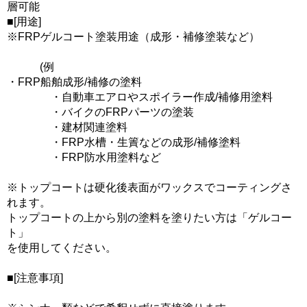
層可能
■[用途]
※FRPゲルコート塗装用途（成形・補修塗装など）
(例
・FRP船舶成形/補修の塗料
・自動車エアロやスポイラー作成/補修用塗料
・バイクのFRPパーツの塗装
・建材関連塗料
・FRP水槽・生簀などの成形/補修塗料
・FRP防水用塗料など
※トップコートは硬化後表面がワックスでコーティングさ
れます。
トップコートの上から別の塗料を塗りたい方は「ゲルコー
ト」
を使用してください。
■[注意事項]