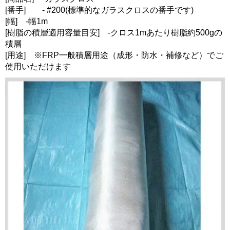
[番手] - #200(標準的なガラスクロスの番手です)
[幅] -幅1m
[樹脂の積層適用容量目安] -クロス1mあたり樹脂約500gの
積層
[用途] ※FRP一般積層用途（成形・防水・補修など）でご
使用いただけます