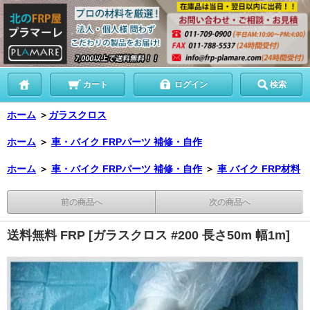
カート
ログイン
検索
ホーム
＞
ガラスクロス
ホーム
＞
車・バイク FRPパーツ 補修・自作
ホーム
＞
車・バイク FRPパーツ 補修・自作
＞
車 バイク FRP材料
前の商品へ
次の商品へ
送料無料 FRP [ガラスクロス #200 長さ50m 幅1m]