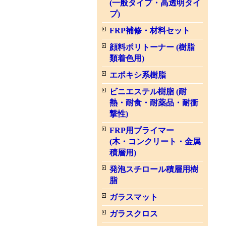
(一般タイプ・高透明タイ
プ)
FRP補修・材料セット
顔料ポリトーナー (樹脂
類着色用)
エポキシ系樹脂
ビニエステル樹脂 (耐
熱・耐食・耐薬品・耐衝
撃性)
FRP用プライマー
(木・コンクリート・金属
積層用)
発泡スチロール積層用樹
脂
ガラスマット
ガラスクロス