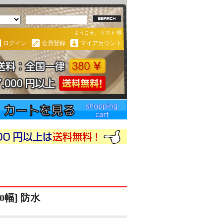
ようこそ、 ゲスト 様
ログイン
会員登録
マイアカウント
40幅] 防水