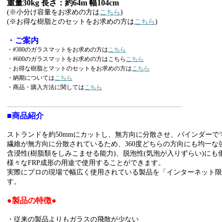
重量30kg 長さ：約64m 幅104cm
(※小分け容量をお求めの方は
こちら
)
(※お得な樹脂とのセットをお求めの方は
こちら
)
・ご案内
・#380のガラスマットをお求めの方は
こちら
・#600のガラスマットをお求めの方はこちら
こちら
・お得な樹脂とマットのセットをお求めの方は
こちら
・納期については
こちら
・商品・購入方法に関しては
こちら
----------------------------------------------------------------------------------------
■商品紹介
ストランドを約50mmにカットし、無方向に分散させ、バインダー
繊維が無方向に分散されているため、360度どちらの方向にも均一な
含浸性(樹脂類をしみこませる能力)、脱泡性(気泡が入りずらい)に
様々なFRP成形の用途で使用することができます。
実際にプロの現場で幅広く使用されている製品を「インターネット
す。
●製品の特徴●
・従来の製品よりもガラスの飛散が少ない