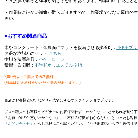
・直接肌で触ると繊維が刺さる恐れがあります。作業用の手袋などを
・作業時に細かい繊維が散らばりますので、作業場ではない屋内の生
さい。
----------------------------------------------------------------------------------------
■おすすめ関連商品
木やコンクリート・金属面にマットを接着させる接着剤：
FRP用プ
お得な樹脂とのセット:
こちら
樹脂を積層道具：
ハケ・ローラー
積層する樹脂：
不飽和ポリエステル樹脂
7,000円以上ご購入で送料無料！！
(離島は別途送料をいただく場合があります。)
----------------------------------------------------------------------------------------
当店はお客様とのつながりを大切にするオンラインショップです。
プロの職人のお客様やビギナーのお客様問わず、わからないことがあれば親切丁
「お買い物の仕方がわからない」、「材料の特徴がわからない」といったお客様
「お問い合わせ」
からお気軽にご相談ください。（※携帯電話からでも送信可能
------------------------------------------------------------------------------------------------------