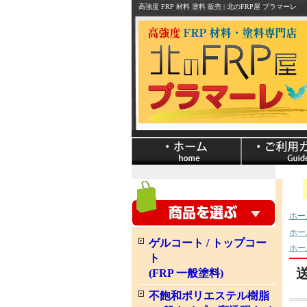
高強度 FRP 材料 塗料 販売 | 北のFRP屋 プラマーレ
ホー
ホー
ゲルコート / トップコー
ホー
ト
送
(FRP 一般塗料)
不飽和ポリエステル樹脂