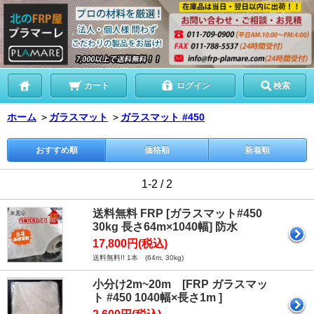
カート
ログイン
検索
ホーム
＞
ガラスマット
＞
ガラスマット #450
おすすめ順
価格順
新着順
1-2 / 2
送料無料 FRP [ガラスマット#450
30kg 長さ64m×1040幅] 防水
17,800円(税込)
送料無料!! 1本 (64m, 30kg)
小分け2m~20m [FRP ガラスマッ
ト #450 1040幅×長さ1m ]